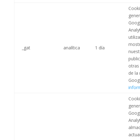
Cooki
gener
Goog
Analy
utiliz
mostr
_gat
analítica
1 día
nuest
publi
otras
de la
Googl
infor
Cooki
gener
Goog
Analy
almac
actua