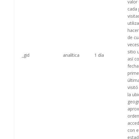
valor
cada 
visit
utiliz
hacer
de cu
veces 
sitio 
_gid
analítica
1 día
así c
fecha
prime
últim
visitó
la ub
geogr
aprox
orden
accede
con e
estadí